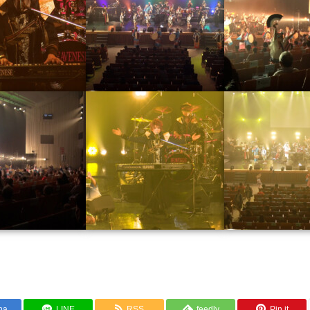
na
LINE
RSS
feedly
Pin it