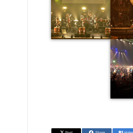
Post
Share
Hate