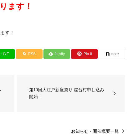
おります！
ます！
LINE
RSS
feedly
Pin it
note
ル
第10回大江戸新座祭り 屋台村申し込み
開始！
お知らせ・開催概要一覧