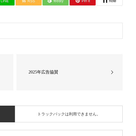
LINE
RSS
feedly
Pin it
note
2025年広告協賛
トラックバックは利用できません。