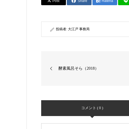
Post
Share
Hatena
投稿者:
大江戸 事務局
酵素風呂そら（2018）
コメント ( 0 )