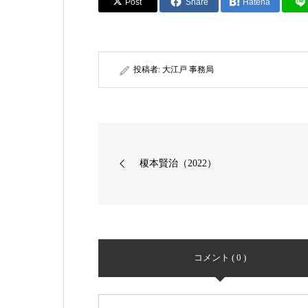
Post
Share
Hatena
投稿者:
大江戸 事務局
榎本賢治（2022）
コメント ( 0 )