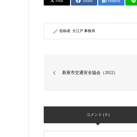
Post
Share
Hatena
投稿者:
大江戸 事務局
新座市交通安全協会（2022）
コメント ( 0 )