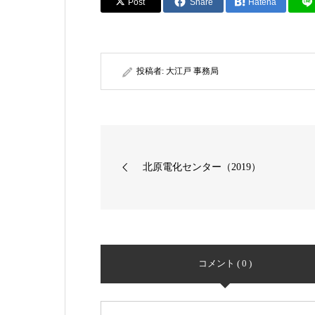
Post
Share
Hatena
投稿者:
大江戸 事務局
北原電化センター（2019）
コメント ( 0 )