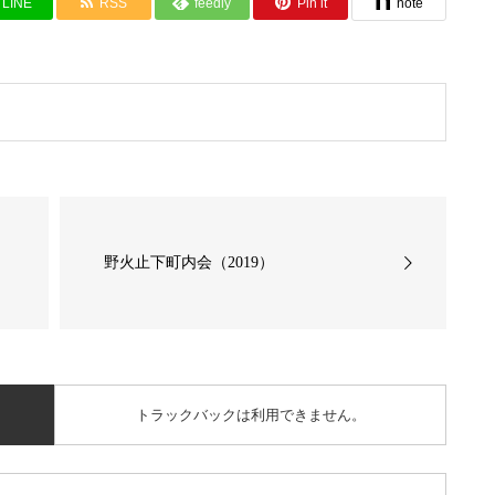
LINE
RSS
feedly
Pin it
note
野火止下町内会（2019）
トラックバックは利用できません。