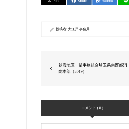
Post
Share
Hatena
投稿者:
大江戸 事務局
朝霞地区一部事務組合埼玉県南西部消
防本部（2019）
コメント ( 0 )