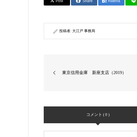
Post
Share
Hatena
投稿者:
大江戸 事務局
東京信用金庫 新座支店（2019）
コメント ( 0 )