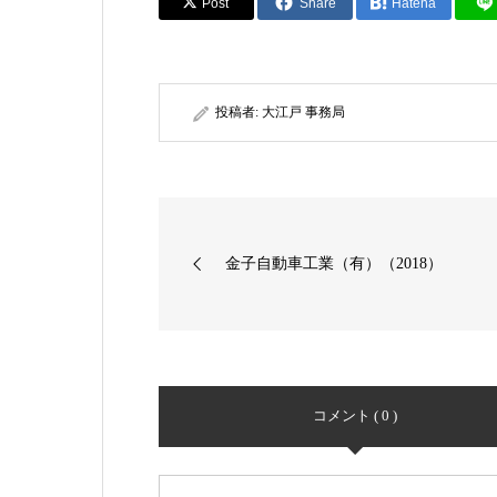
Post
Share
Hatena
投稿者:
大江戸 事務局
金子自動車工業（有）（2018）
コメント ( 0 )