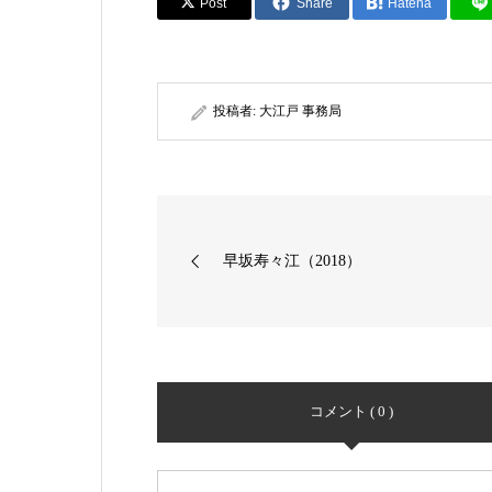
Post
Share
Hatena
投稿者:
大江戸 事務局
早坂寿々江（2018）
コメント ( 0 )