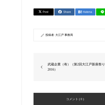
Post
Share
Hatena
投稿者:
大江戸 事務局
武蔵企業（有）（第2回大江戸新座祭
2016）
コメント ( 0 )