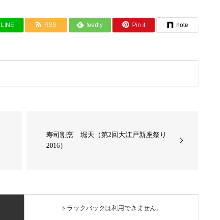
LINE
RSS
feedly
Pin it
note
り
寿司割烹 堀天（第2回大江戸新座祭り
2016）
トラックバックは利用できません。