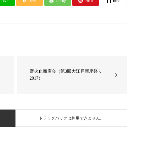
LINE
RSS
feedly
Pin it
note
野火止商店会（第3回大江戸新座祭り
2017）
トラックバックは利用できません。