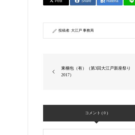
Post
Share
Hatena
投稿者:
大江戸 事務局
東梱包（有）（第3回大江戸新座祭り
2017）
コメント ( 0 )