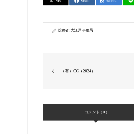
Post
Share
Hatena
投稿者:
大江戸 事務局
（有）CC（2024）
コメント ( 0 )