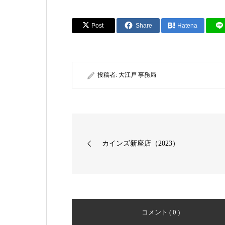
Post
Share
Hatena
投稿者:
大江戸 事務局
カインズ新座店（2023）
コメント ( 0 )