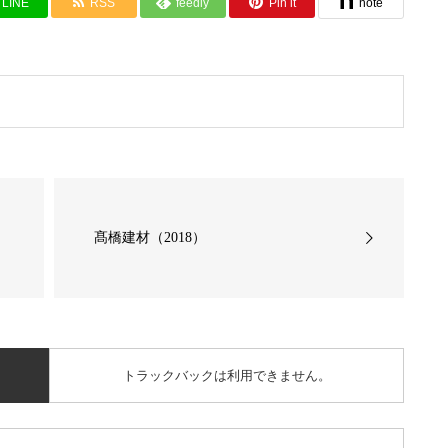
LINE
RSS
feedly
Pin it
note
髙橋建材（2018）
トラックバックは利用できません。