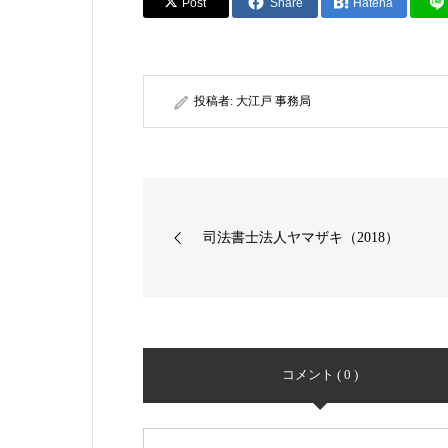
Post
Share
Hatena
投稿者:
大江戸 事務局
司法書士法人ヤマザキ（2018）
コメント ( 0 )