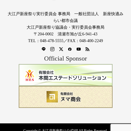
大江戸新座祭り実行委員会 事務局 一般社団法人 新座快適み
らい都市会議
大江戸新座祭り協議会・実行委員会事務局
〒204-0002 清瀬市旭が丘6-941-43
TEL：048-478-5555／FAX：048-400-2249
Official Sponsor
Copyright © 大江戸新座祭り公式HP All Rights Reserved.